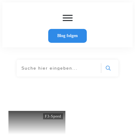
Home
Artikel
Wer schreibt hier?
Blog folgen
Kontakt
Home
Tag: Plexiglas GS
|
F3-Speed