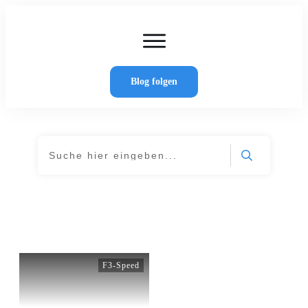
Home
Artikel
Wer schreibt hier?
Blog folgen
Kontakt
Home
Tag: Speedcup
|
F3-Speed